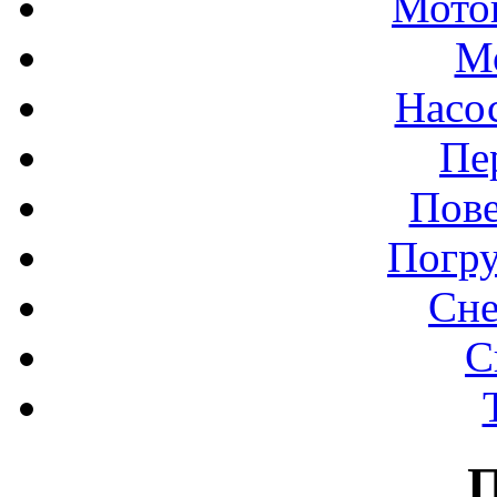
Мото
М
Насо
Пе
Пове
Погр
Сне
С