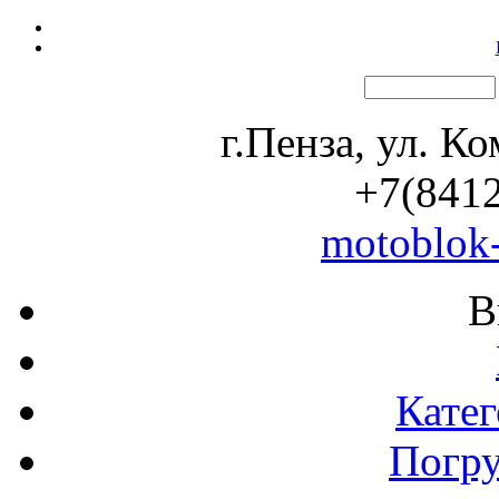
г.Пенза, ул. К
+7(8412
motoblok
В
Катег
Погр