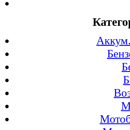
Катего
Аккум
Бенз
Б
Б
Во
М
Мотоб