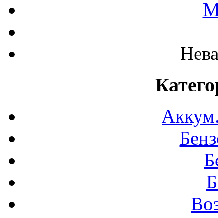
М
Нева
Катего
Аккум
Бенз
Б
Б
Во