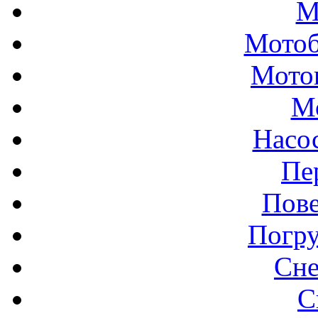
М
Мотоб
Мото
М
Насо
Пе
Пове
Погр
Сне
С